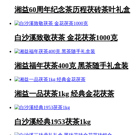
湘益60周年纪念茶历程茯砖茶叶礼盒
白沙溪致敬茯茶 金花茯茶1000克
湘益福年茯茶400克 黑茶随手礼盒装
湘益一品茯茶1kg 经典金花茯茶
白沙溪经典1953茯茶1kg