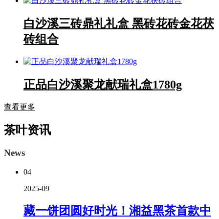
白沙溪三砖鼎礼礼盒 黑砖花砖金花茯
砖组合
正品白沙溪聚龙献瑞礼盒1780g
查看更多
茶叶资讯
News
04
2025-09
藏一饼团圆好时光！湘益黑茶首款中