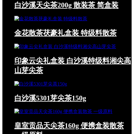
白沙溪天尖茶200g 散装茶 简盒装
金花散茶茯豪礼盒装 特级料散茶
印象云尖礼盒装 白沙溪特级料湘尖高
山芽尖茶
白沙溪5301芽尖茶150g
皇室贡品天尖茶160g 便携盒装散茶